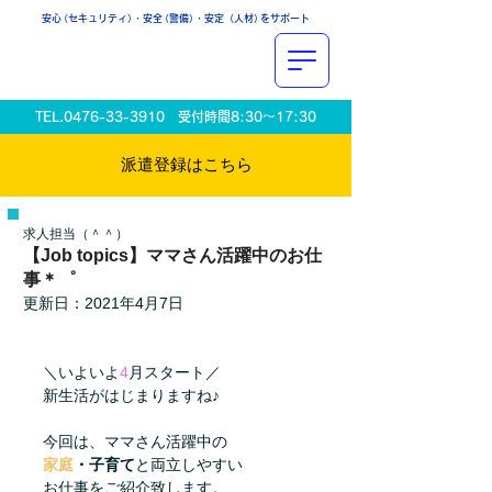
安
心
（セキュリティ
）
・安
全
（警備
）
・安定（人材
）
をサポート
TEL.0476-33-3910
受付時間8:30〜17:30
派遣登録は​こちら
求人担当（＾＾）
【Job topics】ママさん活躍中のお仕
事＊゜
更新日：
2021年4月7日
＼いよいよ
4
月スタート／
新生活がはじまりますね♪
今回は、ママさん活躍中の
家庭
・
子育て
と両立しやすい
お仕事をご紹介致します。