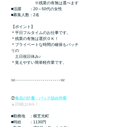
　　　　　　※残業の有無は選べます
■活躍　　：20～50代の女性
■募集人数：2名
【ポイント】
＊平日フルタイムのお仕事です。
＊残業の有無は選択ＯＫ！
＊プライベートな時間の確保もバッチ
リの
　土日祝日休み♪
＊覚えやすい簡単軽作業です。
୨୧･･･････････････････････୨୧
②
食品の計量・パック詰め作業
▲詳細はclick！
■勤務地　：横芝光町
■時給　　：1130円