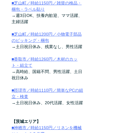
■芝山町／時給1150円／雑貨の検品・
梱包・ラベル貼り
→週3日OK、扶養内歓迎、ママ活躍、
主婦活躍　
■芝山町／時給1200円／小物電子部品
のピッキング・梱包
→土日祝日休み、残業なし、男性活躍
■香取市／時給1260円／木材のカッ
ト・組立て
→高時給、国籍不問、男性活躍、土日
祝日休み
■匝瑳市／時給1110円／簡単なPCの組
立・検査
→土日祝日休み、20代活躍、女性活躍
【茨城エリア】
■神栖市／時給1150円／リネンを機械