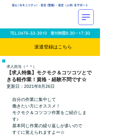
安
心
（セキュリティ
）
・安
全
（警備
）
・安定（人材
）
をサポート
TEL.0476-33-3910
受付時間8:30〜17:30
派遣登録は​こちら
求人担当（＾＾）
【求人特集】モクモク＆コツコツとで
きる軽作業！資格・経験不問です☆
更新日：
2021年8月26日
自分の作業に集中して
働きたい方にオススメ！
モクモク＆コツコツ作業をご紹介しま
す♪
基本同じ作業の繰り返しが多いので
すぐに覚えられますよー☆