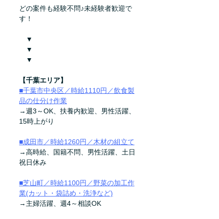
どの案件も経験不問♪未経験者歓迎で
す！
　▼
　▼
　▼
【千葉エリア】
■千葉市中央区／時給1110円／飲食製
品の仕分け作業
→週3～OK、扶養内歓迎、男性活躍、
15時上がり
■成田市／時給1260円／木材の組立て
→高時給、国籍不問、男性活躍、土日
祝日休み
■芝山町／時給1100円／野菜の加工作
業(カット・袋詰め・洗浄など)
→主婦活躍、週4～相談OK