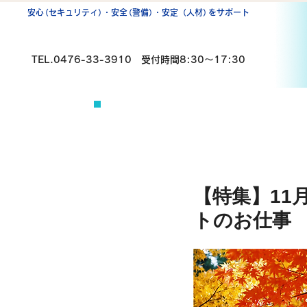
安
心
（セキュリティ
）
・安
全
（警備
）
・安定（人材
）
をサポート
TEL.0476-33-3910
受付時間8:30〜17:30
【特集】11
トのお仕事