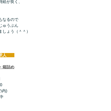
時給が良く、
もなるので
じゅうぶん
ましょう（＾＾）
求人　　
・箱詰め
円
0
の内)
躍中