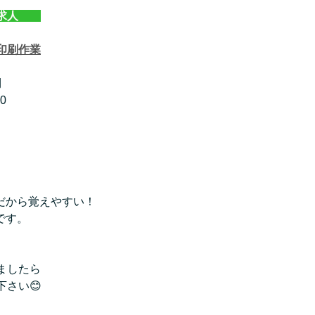
求人　　
印刷作業
円
0
だから覚えやすい！
です。
ましたら
さい😊