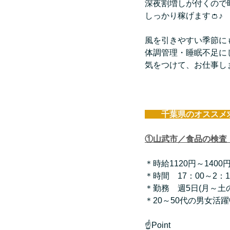
深夜割増しが付くので
しっかり稼げます👛♪
風を引きやすい季節に
体調管理・睡眠不足に
気をつけて、お仕事し
　　千葉県のオススメ
①山武市／食品の検査
＊時給1120円～1400
＊時間　17：00～2：1
＊勤務　週5日(月～土
＊20～50代の男女活
☝Point