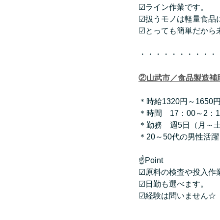
☑ライン作業です。
☑扱うモノは軽量食品
☑とっても簡単だから未
・・・・・・・・・・
②山武市／食品製造補
＊時給1320円～1650
＊時間　17：00～2：1
＊勤務　週5日（月～
＊20～50代の男性活躍
☝Point
☑原料の検査や投入作
☑日勤も選べます。
☑経験は問いません☆