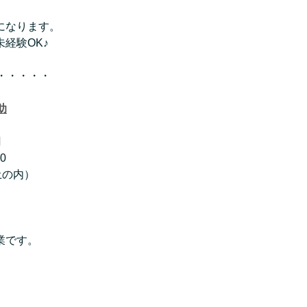
になります。
経験OK♪
・・・・・
助
円
0
土の内）
業です。