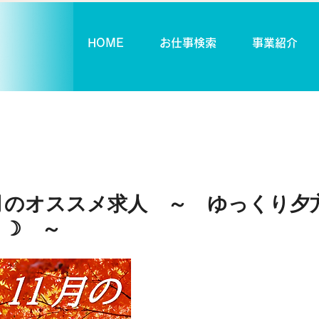
HOME
お仕事検索
事業紹介
月のオススメ求人 ～ ゆっくり夕
 ☽ ～