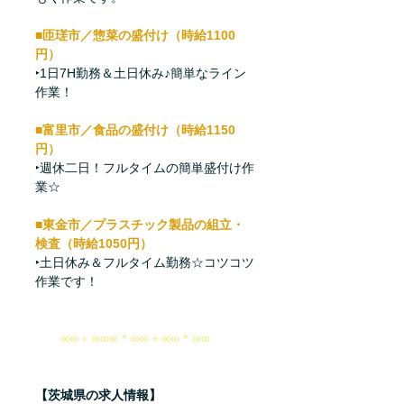
■匝瑳市／惣菜の盛付け（時給1100
円）
‣1日7H勤務＆土日休み♪簡単なライン
作業！
■富里市／食品の盛付け（時給1150
円）
‣週休二日！フルタイムの簡単盛付け作
業☆
■東金市／プラスチック製品の組立・
検査（時給1050円）
‣土日休み＆フルタイム勤務☆コツコツ
作業です！
　　∞∞＋∞∞∞＊∞∞＋∞∞＊∞∞
【茨城県の求人情報】