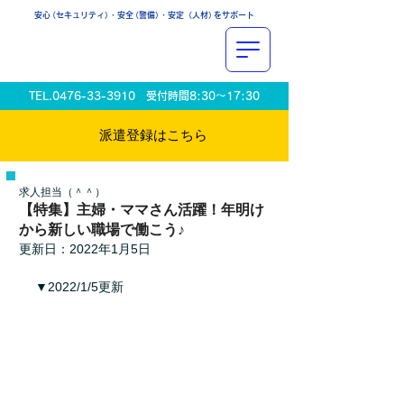
安
心
（セキュリティ
）
・安
全
（警備
）
・安定（人材
）
をサポート
TEL.0476-33-3910
受付時間8:30〜17:30
派遣登録は​こちら
求人担当（＾＾）
【特集】主婦・ママさん活躍！年明け
から新しい職場で働こう♪
更新日：
2022年1月5日
▼2022/1/5更新