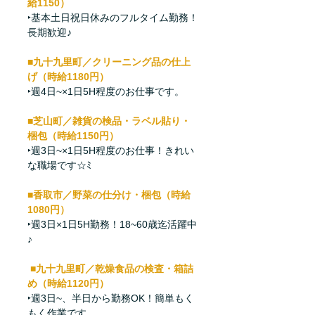
給1150）
‣基本土日祝日休みのフルタイム勤務！
長期歓迎♪
■九十九里町／クリーニング品の仕上
げ（時給1180円）
‣週4日~×1日5H程度のお仕事です。
■芝山町／雑貨の検品・ラベル貼り・
梱包（時給1150円）
‣週3日~×1日5H程度のお仕事！きれい
な職場です☆ﾐ
■香取市／野菜の仕分け・梱包（時給
1080円）
‣週3日×1日5H勤務！18~60歳迄活躍中
♪
■九十九里町／乾燥食品の検査・箱詰
め（時給1120円）
‣週3日~、半日から勤務OK！簡単もく
もく作業です。