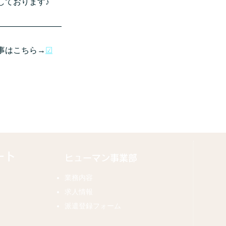
しております♪
――――――――
事はこちら→
☑
ート
ヒューマン事業部
業務内容
求人情報
派遣登録フォーム