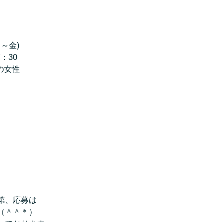
～金)
：30
の女性
第、応募は
（＾＾＊）