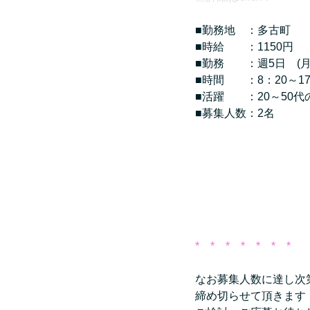
■勤務地　：多古町
■時給　　：1150円
■勤務　　：週5日　(月
■時間　　：8：20～17
■活躍　　：20～50代
■募集人数：2名
*　*　*　*　*　*　*
なお募集人数に達し次
締め切らせて頂きます