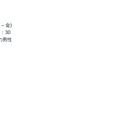
～金)
：30
の男性