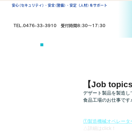
安
心
（セキュリティ
）
・安
全
（警備
）
・安定（人材
）
をサポート
TEL.0476-33-3910
受付時間8:30〜17:30
【Job to
デザート製品を製造し
食品工場のお仕事です
①製造機械オペレータ
△詳細はclick！