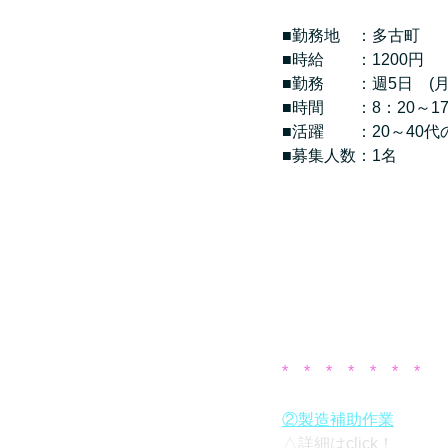
■勤務地　：多古町
■時給　　：1200円
■勤務　　：週5日　(月
■時間　　：8：20～17
■活躍　　：20～40代
■募集人数：1名
*　*　*　*　*　*　*　
②製造補助作業
△詳細はclick！